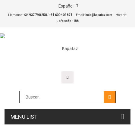
Español
Llámanos:
+34 937 790 250
/
+34 600 402 874
Email:
hola@kapataz.com
Horario:
L a V de 8h - 18h
MENU LIST