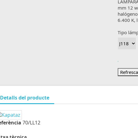
LÁMPARA 
mm 12 wR
halógenos
6.400 K, 
Tipo lám
Detalls del producte
eferència
70/LL12
itxa tècnica