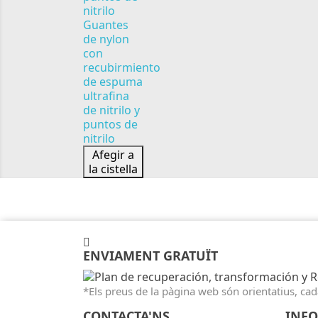
Guantes
de nylon
con
recubirmiento
de espuma
ultrafina
de nitrilo y
puntos de
nitrilo
Afegir a
la cistella
ENVIAMENT GRATUÏT
*Els preus de la pàgina web són orientatius, cada
CONTACTA'NS
INF