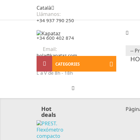
Català
Llámanos:
+34 937 790 250
/
+34 600 402 874
Email:
hola@kapataz.com
HO
GUA
ARTÍC
ARTÍCULOS PAR
HERR
TO
CATEGORIES
Horario:
L a V de 8h - 18h
MENU LIST
Hot
Pàgina
deals